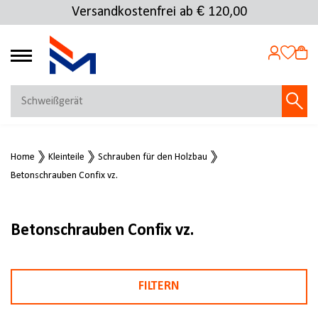
Versandkostenfrei ab € 120,00
4.69
MEIN KONTO
Home
Kleinteile
Schrauben für den Holzbau
Jetzt anmelden
Betonschrauben Confix vz.
NEU BEI FMOSER?
Jetzt registrieren
Betonschrauben Confix vz.
FILTERN