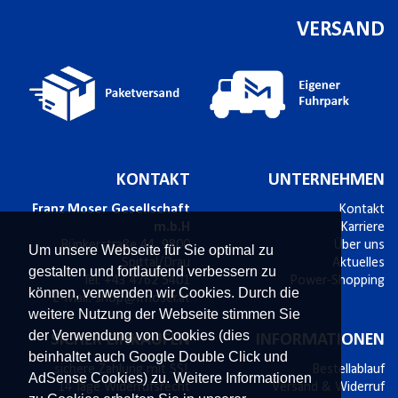
VERSAND
KONTAKT
UNTERNEHMEN
Franz Moser Gesellschaft
Kontakt
m.b.H
Karriere
Bünkerstraße 44,
9800
Über uns
Um unsere Webseite für Sie optimal zu
Spittal/Drau
Aktuelles
gestalten und fortlaufend verbessern zu
Tel.
+43 4762 5401
Power-Shopping
können, verwenden wir Cookies. Durch die
E-Mail:
shop@fmoser.at
weitere Nutzung der Webseite stimmen Sie
der Verwendung von Cookies (dies
SICHER EINKAUFEN
INFORMATIONEN
beinhaltet auch Google Double Click und
sichere Zahlung mit SSL
Bestellablauf
AdSense Cookies) zu. Weitere Informationen
14 Tage Widerrufsrecht
Versand & Widerruf