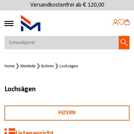
Versandkostenfrei ab € 120,00
4.69
MEIN KONTO
Home
Kleinteile
Bohren
Lochsägen
Jetzt anmelden
NEU BEI FMOSER?
Jetzt registrieren
Lochsägen
FILTERN
Listenansicht