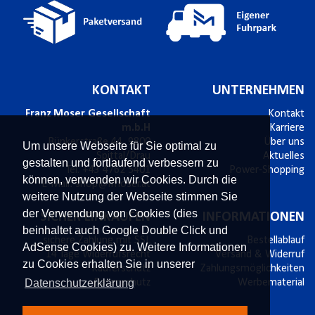
KONTAKT
UNTERNEHMEN
Franz Moser Gesellschaft
Kontakt
m.b.H
Karriere
Bünkerstraße 44,
9800
Über uns
Um unsere Webseite für Sie optimal zu
Spittal/Drau
Aktuelles
gestalten und fortlaufend verbessern zu
Tel.
+43 4762 5401
Power-Shopping
können, verwenden wir Cookies. Durch die
E-Mail:
shop@fmoser.at
weitere Nutzung der Webseite stimmen Sie
der Verwendung von Cookies (dies
SICHER EINKAUFEN
INFORMATIONEN
beinhaltet auch Google Double Click und
sichere Zahlung mit SSL
Bestellablauf
AdSense Cookies) zu. Weitere Informationen
14 Tage Widerrufsrecht
Versand & Widerruf
zu Cookies erhalten Sie in unserer
Käuferschutz
Zahlungsmöglichkeiten
Datenschutzerklärung
Datenschutz
Werbematerial