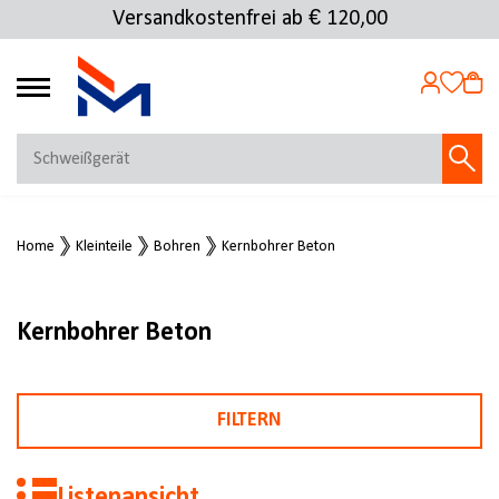
Versandkostenfrei ab € 120,00
4.69
MEIN KONTO
Home
Kleinteile
Bohren
Kernbohrer Beton
Jetzt anmelden
NEU BEI FMOSER?
Jetzt registrieren
Kernbohrer Beton
FILTERN
Listenansicht