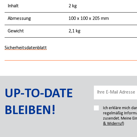
Inhalt
2 kg
Abmessung
100 x 100 x 205 mm
Gewicht
2,1 kg
Sicherheitsdatenblatt
UP-TO-DATE
BLEIBEN!
Ich erkläre mich d
regelmäßig Informa
zusendet. Meine Ein
& Widerruf)