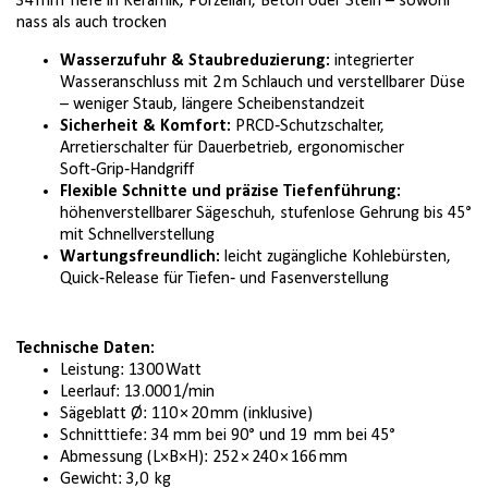
34 mm Tiefe in Keramik, Porzellan, Beton oder Stein – sowohl
nass als auch trocken
Wasserzufuhr & Staubreduzierung:
integrierter
Wasseranschluss mit 2 m Schlauch und verstellbarer Düse
– weniger Staub, längere Scheibenstandzeit
Sicherheit & Komfort:
PRCD‑Schutzschalter,
Arretierschalter für Dauerbetrieb, ergonomischer
Soft‑Grip‑Handgriff
Flexible Schnitte und präzise Tiefenführung:
höhenverstellbarer Sägeschuh, stufenlose Gehrung bis 45°
mit Schnellverstellung
Wartungsfreundlich:
leicht zugängliche Kohlebürsten,
Quick‑Release für Tiefen‑ und Fasenverstellung
Technische Daten:
Leistung: 1300 Watt
Leerlauf: 13.000 1/min
Sägeblatt Ø: 110 × 20 mm (inklusive)
Schnitttiefe: 34 mm bei 90° und 19 mm bei 45°
Abmessung (L×B×H): 252 × 240 × 166 mm
Gewicht: 3,0 kg