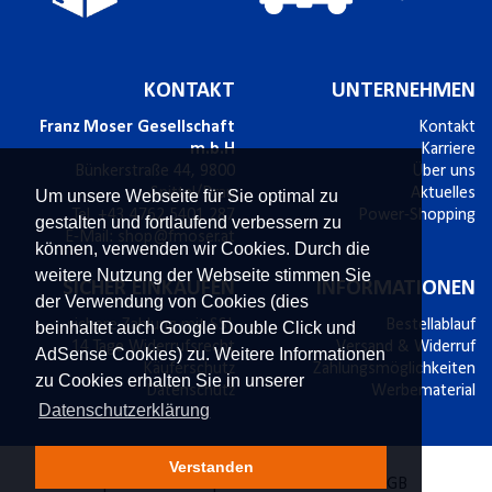
KONTAKT
UNTERNEHMEN
Franz Moser Gesellschaft
Kontakt
m.b.H
Karriere
Bünkerstraße 44,
9800
Über uns
Spittal/Drau
Aktuelles
Um unsere Webseite für Sie optimal zu
Tel.
+43 4762 5401 287
Power-Shopping
gestalten und fortlaufend verbessern zu
E-Mail:
shop@fmoser.at
können, verwenden wir Cookies. Durch die
weitere Nutzung der Webseite stimmen Sie
SICHER EINKAUFEN
INFORMATIONEN
der Verwendung von Cookies (dies
sichere Zahlung mit SSL
Bestellablauf
beinhaltet auch Google Double Click und
14 Tage Widerrufsrecht
Versand & Widerruf
AdSense Cookies) zu. Weitere Informationen
Käuferschutz
Zahlungsmöglichkeiten
zu Cookies erhalten Sie in unserer
Datenschutz
Werbematerial
Datenschutzerklärung
Verstanden
Impressum
Privatsphäre und Datenschutz
AGB