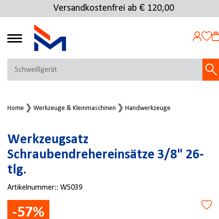
Versandkostenfrei ab € 120,00
4.72
MEIN KONTO
Home
Werkzeuge & Kleinmaschinen
Handwerkzeuge
Jetzt anmelden
NEU BEI FMOSER?
Werkzeugsatz
Jetzt registrieren
Schraubendrehereinsätze 3/8" 26-
tlg.
Artikelnummer::
WS039
-57%