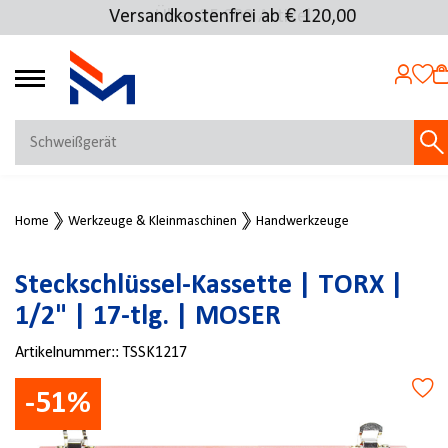
Versandkostenfrei ab € 120,00
Über 25.000 Artikel
4.72
MEIN KONTO
Home
Werkzeuge & Kleinmaschinen
Handwerkzeuge
Jetzt anmelden
NEU BEI FMOSER?
Steckschlüssel-Kassette | TORX |
Jetzt registrieren
1/2" | 17-tlg. | MOSER
Artikelnummer::
TSSK1217
-51%