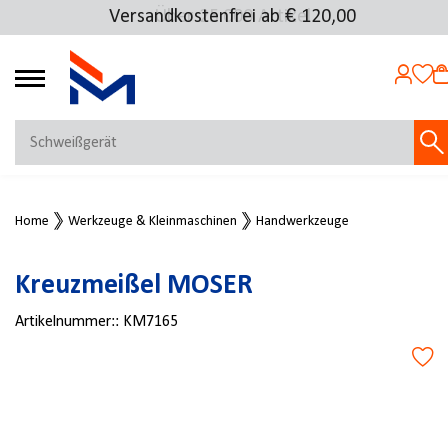
Versandkostenfrei ab € 120,00
Über 25.000 Artikel
4.72
MEIN KONTO
Home
Werkzeuge & Kleinmaschinen
Handwerkzeuge
Jetzt anmelden
NEU BEI FMOSER?
Kreuzmeißel MOSER
Jetzt registrieren
Artikelnummer::
KM7165