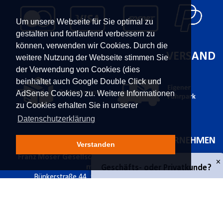
Um unsere Webseite für Sie optimal zu
gestalten und fortlaufend verbessern zu
können, verwenden wir Cookies. Durch die
VERSAND
weitere Nutzung der Webseite stimmen Sie
der Verwendung von Cookies (dies
beinhaltet auch Google Double Click und
AdSense Cookies) zu. Weitere Informationen
zu Cookies erhalten Sie in unserer
Datenschutzerklärung
KONTAKT
UNTERNEHMEN
Verstanden
Franz Moser Gesellschaft
Kontakt
×
Geschäfts- oder Privatkunde?
m.b.H
Karriere
Bünkerstraße 44,
9800
Über uns
Spittal/Drau
Aktuelles
Tel.
+43 4762 5401 287
Power-Shopping
Geschäftskunde
E-Mail:
shop@fmoser.at