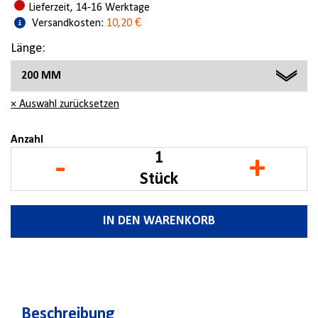
Lieferzeit, 14-16 Werktage
Versandkosten:
10,20 €
Länge:
200 MM
× Auswahl zurücksetzen
160 MM
180 MM
Anzahl
-
+
200 MM
Stück
IN DEN WARENKORB
Beschreibung