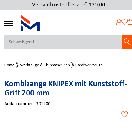
Versandkostenfrei ab € 120,00
Über 25.000 Artikel
4.72
MEIN KONTO
Home
Werkzeuge & Kleinmaschinen
Handwerkzeuge
Jetzt anmelden
NEU BEI FMOSER?
Kombizange KNIPEX mit Kunststoff-
Jetzt registrieren
Griff 200 mm
Artikelnummer::
301200