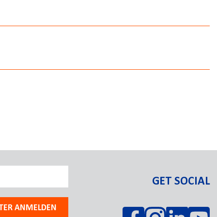
M
M
M
M
M
GET SOCIAL
TER ANMELDEN