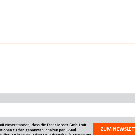
200 M
250 M
375 M
450 M
500 M
amit einverstanden, dass die Franz Moser GmbH mir
ZUM NEWSLET
tionen zu den genannten Inhalten per E-Mail