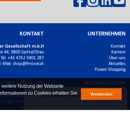
KONTAKT
UNTERNEHMEN
er Gesellschaft m.b.H
Kontakt
ße 44,
9800
Spittal/Drau
Karriere
Tel.
+43 4762 5401 287
Über uns
E-Mail:
shop@fmoser.at
Aktuelles
Power-Shopping
SICHER EINKAUFEN
INFORMATIONEN
e weitere Nutzung der Webseite
nformationen zu Cookies erhalten Sie
Verstanden
sichere Zahlung mit SSL
Bestellablauf
×
Geschäfts- oder Privatkunde?
14 Tage Widerrufsrecht
Versand & Widerruf
Käuferschutz
Zahlungsmöglichkeiten
Datenschutz
Werbematerial
Geschäftskunde
Privatkunde