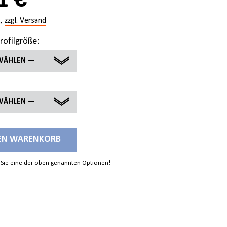
1 €
.,
zzgl. Versand
rofilgröße:
WÄHLEN —
WÄHLEN —
DEN WARENKORB
 Sie eine der oben genannten Optionen!
M
M
M