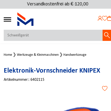
Versandkostenfrei ab € 120,00
Über 25.000 Artikel
4.69
MEIN KONTO
Home
Werkzeuge & Kleinmaschinen
Handwerkzeuge
Jetzt anmelden
NEU BEI FMOSER?
Elektronik-Vornschneider KNIPEX
Jetzt registrieren
Artikelnummer::
6402115