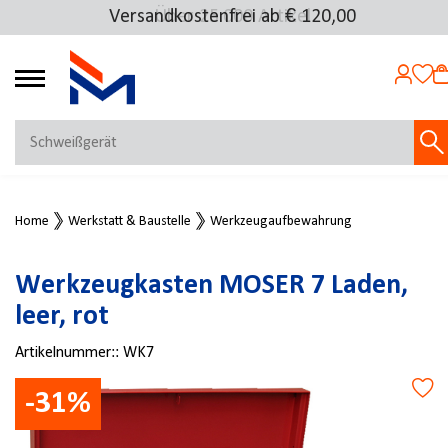
Versandkostenfrei ab € 120,00
Über 25.000 Artikel
4.69
MEIN KONTO
Home
Werkstatt & Baustelle
Werkzeugaufbewahrung
Jetzt anmelden
NEU BEI FMOSER?
Werkzeugkasten MOSER 7 Laden,
Jetzt registrieren
leer, rot
Artikelnummer::
WK7
-31%