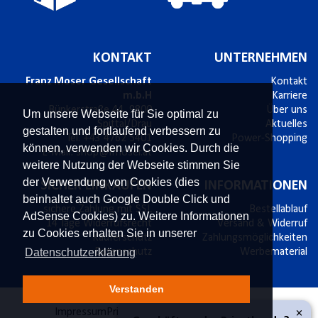
KONTAKT
UNTERNEHMEN
Franz Moser Gesellschaft
Kontakt
m.b.H
Karriere
Bünkerstraße 44,
9800
Über uns
Um unsere Webseite für Sie optimal zu
Spittal/Drau
Aktuelles
gestalten und fortlaufend verbessern zu
Tel.
+43 4762 5401
Power-Shopping
können, verwenden wir Cookies. Durch die
E-Mail:
shop@fmoser.at
weitere Nutzung der Webseite stimmen Sie
der Verwendung von Cookies (dies
SICHER EINKAUFEN
INFORMATIONEN
beinhaltet auch Google Double Click und
sichere Zahlung mit SSL
Bestellablauf
AdSense Cookies) zu. Weitere Informationen
14 Tage Widerrufsrecht
Versand & Widerruf
zu Cookies erhalten Sie in unserer
Käuferschutz
Zahlungsmöglichkeiten
Datenschutzerklärung
Datenschutz
Werbematerial
Verstanden
×
Impressum
Privatsphäre und Datenschutz
AGB