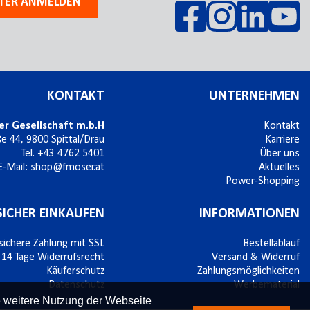
TER ANMELDEN
KONTAKT
UNTERNEHMEN
er Gesellschaft m.b.H
Kontakt
ße 44,
9800
Spittal/Drau
Karriere
Tel.
+43 4762 5401
Über uns
E-Mail:
shop@fmoser.at
Aktuelles
Power-Shopping
SICHER EINKAUFEN
INFORMATIONEN
sichere Zahlung mit SSL
Bestellablauf
14 Tage Widerrufsrecht
Versand & Widerruf
Käuferschutz
Zahlungsmöglichkeiten
Datenschutz
Werbematerial
e weitere Nutzung der Webseite