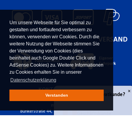
Um unsere Webseite für Sie optimal zu
gestalten und fortlaufend verbessern zu
können, verwenden wir Cookies. Durch die
VERSAND
weitere Nutzung der Webseite stimmen Sie
der Verwendung von Cookies (dies
beinhaltet auch Google Double Click und
AdSense Cookies) zu. Weitere Informationen
zu Cookies erhalten Sie in unserer
Datenschutzerklärung
KONTAKT
UNTERNEHMEN
Verstanden
Franz Moser Gesellschaft
Kontakt
m.b.H
Karriere
×
Geschäfts- oder Privatkunde?
Bünkerstraße 44,
9800
Über uns
Spittal/Drau
Aktuelles
Tel.
+43 4762 5401 287
Power-Shopping
E-Mail:
shop@fmoser.at
Geschäftskunde