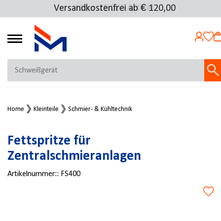
Versandkostenfrei ab € 120,00
Über 25.000 Artikel
4.69
MEIN KONTO
Home
Kleinteile
Schmier- & Kühltechnik
Jetzt anmelden
NEU BEI FMOSER?
Fettspritze für
Jetzt registrieren
Zentralschmieranlagen
Artikelnummer::
FS400