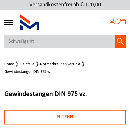
Versandkostenfrei ab € 120,00
Über 25.000 Artikel
4.72
MEIN KONTO
Home
Kleinteile
Normschrauben verzinkt
Jetzt anmelden
Gewindestangen DIN 975 vz.
NEU BEI FMOSER?
Jetzt registrieren
Gewindestangen DIN 975 vz.
FILTERN