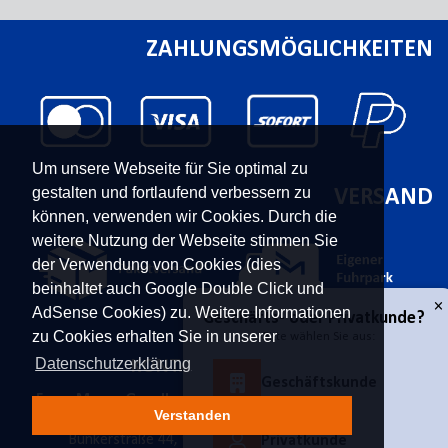
ZAHLUNGSMÖGLICHKEITEN
Um unsere Webseite für Sie optimal zu
gestalten und fortlaufend verbessern zu
VERSAND
können, verwenden wir Cookies. Durch die
weitere Nutzung der Webseite stimmen Sie
der Verwendung von Cookies (dies
beinhaltet auch Google Double Click und
AdSense Cookies) zu. Weitere Informationen
zu Cookies erhalten Sie in unserer
Datenschutzerklärung
KONTAKT
UNTERNEHMEN
Franz Moser Gesellschaft
Kontakt
Verstanden
m.b.H
Karriere
Bünkerstraße 44,
9800
Über uns