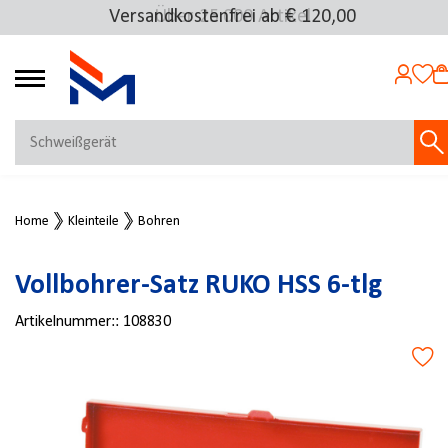
Versandkostenfrei ab € 120,00
Über 25.000 Artikel
4.69
MEIN KONTO
Home
Kleinteile
Bohren
Jetzt anmelden
NEU BEI FMOSER?
Vollbohrer-Satz RUKO HSS 6-tlg
Jetzt registrieren
Artikelnummer::
108830