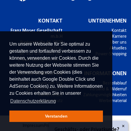
KONTAKT
UNTERNEHMEN
Franz Moser Gesellschaft
Kontakt
m.b.H
Karriere
Bünkerstraße 44,
9800
Über uns
Um unsere Webseite für Sie optimal zu
Spittal/Drau
Aktuelles
gestalten und fortlaufend verbessern zu
Tel.
+43 4762 5401 265
Power-Shopping
können, verwenden wir Cookies. Durch die
E-Mail:
wzm@fmoser.at
weitere Nutzung der Webseite stimmen Sie
der Verwendung von Cookies (dies
SICHER EINKAUFEN
INFORMATIONEN
beinhaltet auch Google Double Click und
sichere Zahlung mit SSL
Bestellablauf
AdSense Cookies) zu. Weitere Informationen
14 Tage Widerrufsrecht
Versand & Widerruf
zu Cookies erhalten Sie in unserer
Käuferschutz
Zahlungsmöglichkeiten
Datenschutzerklärung
Datenschutz
Werbematerial
Verstanden
×
Impressum
Privatsphäre und Datenschutz
AGB
Geschäfts- oder Privatkunde?