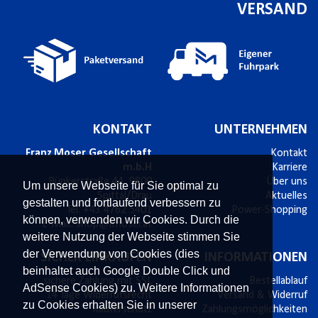
VERSAND
KONTAKT
UNTERNEHMEN
Franz Moser Gesellschaft
Kontakt
m.b.H
Karriere
Bünkerstraße 44,
9800
Über uns
Um unsere Webseite für Sie optimal zu
Spittal/Drau
Aktuelles
gestalten und fortlaufend verbessern zu
Tel.
+43 4762 5401
Power-Shopping
können, verwenden wir Cookies. Durch die
E-Mail:
shop@fmoser.at
weitere Nutzung der Webseite stimmen Sie
der Verwendung von Cookies (dies
SICHER EINKAUFEN
INFORMATIONEN
beinhaltet auch Google Double Click und
sichere Zahlung mit SSL
Bestellablauf
AdSense Cookies) zu. Weitere Informationen
14 Tage Widerrufsrecht
Versand & Widerruf
zu Cookies erhalten Sie in unserer
Käuferschutz
Zahlungsmöglichkeiten