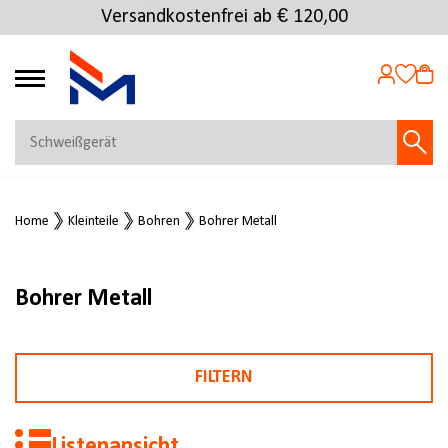
Versandkostenfrei ab € 120,00
4.72
MEIN KONTO
Home
Kleinteile
Bohren
Bohrer Metall
Jetzt anmelden
NEU BEI FMOSER?
Jetzt registrieren
Bohrer Metall
FILTERN
Listenansicht