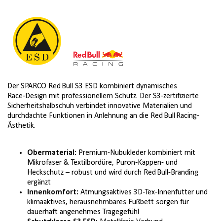
45
46
47
48
Der SPARCO Red Bull S3 ESD kombiniert dynamisches
Race‑Design mit professionellem Schutz. Der S3‑zertifizierte
Sicherheitshalbschuh verbindet innovative Materialien und
durchdachte Funktionen in Anlehnung an die Red Bull Racing-
Ästhetik.
Obermaterial:
Premium-Nubukleder kombiniert mit
Mikrofaser & Textilbordüre, Puron‑Kappen- und
Heckschutz – robust und wird durch Red Bull-Branding
ergänzt
Innenkomfort:
Atmungsaktives 3D‑Tex‑Innenfutter und
klimaaktives, herausnehmbares Fußbett sorgen für
dauerhaft angenehmes Tragegefühl