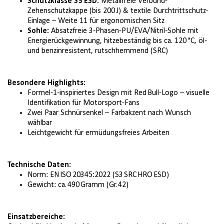
Schutzklasse S3 ESD:
Metallfreie Verbund-
Zehenschutzkappe (bis 200 J) & textile Durchtrittschutz-
Einlage – Weite 11 für ergonomischen Sitz
Sohle:
Absatzfreie 3‑Phasen‑PU/EVA/Nitril‑Sohle mit
Energie­rückgewinnung, hitzebeständig bis ca. 120 °C, öl‑
und benzinresistent, rutschhemmend (SRC)
Besondere Highlights:
Formel‑1‑inspiriertes Design mit Red Bull-Logo – visuelle
Identifikation für Motorsport-Fans
Zwei Paar Schnürsenkel – Farbakzent nach Wunsch
wählbar
Leichtgewicht für ermüdungsfreies Arbeiten
Technische Daten:
Norm: EN ISO 20345:2022 (S3 SRC HRO ESD)
Gewicht: ca. 490 Gramm (Gr. 42)
Einsatzbereiche: