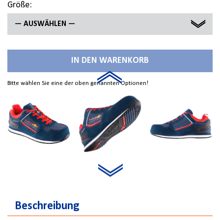
Größe:
— AUSWÄHLEN —
36
IN DEN WARENKORB
37
Bitte wählen Sie eine der oben genannten Optionen!
38
39
40
41
42
43
Beschreibung
44