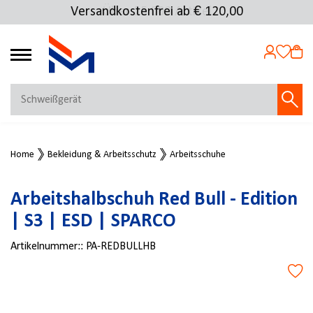
Versandkostenfrei ab € 120,00
Über 25.000 Artikel
4.69
MEIN KONTO
Home
Bekleidung & Arbeitsschutz
Arbeitsschuhe
Jetzt anmelden
NEU BEI FMOSER?
Arbeitshalbschuh Red Bull - Edition
Jetzt registrieren
| S3 | ESD | SPARCO
Artikelnummer::
PA-REDBULLHB