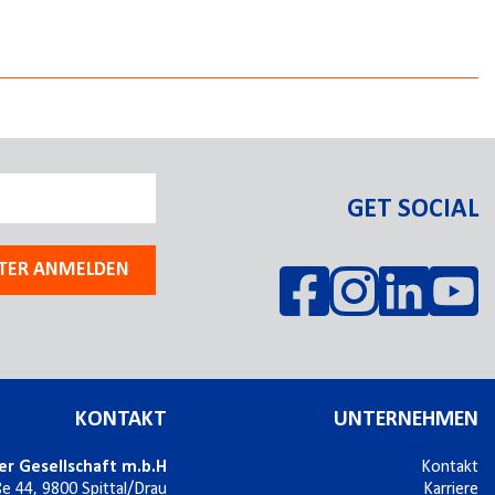
GET SOCIAL
TER ANMELDEN
KONTAKT
UNTERNEHMEN
er Gesellschaft m.b.H
Kontakt
ße 44,
9800
Spittal/Drau
Karriere