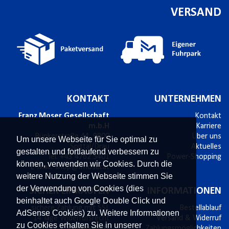
VERSAND
KONTAKT
UNTERNEHMEN
Franz Moser Gesellschaft
Kontakt
m.b.H
Karriere
Bünkerstraße 44,
9800
Über uns
Um unsere Webseite für Sie optimal zu
Spittal/Drau
Aktuelles
gestalten und fortlaufend verbessern zu
Tel.
+43 4762 5401
Power-Shopping
können, verwenden wir Cookies. Durch die
E-Mail:
shop@fmoser.at
weitere Nutzung der Webseite stimmen Sie
der Verwendung von Cookies (dies
SICHER EINKAUFEN
INFORMATIONEN
beinhaltet auch Google Double Click und
sichere Zahlung mit SSL
Bestellablauf
AdSense Cookies) zu. Weitere Informationen
14 Tage Widerrufsrecht
Versand & Widerruf
zu Cookies erhalten Sie in unserer
Käuferschutz
Zahlungsmöglichkeiten