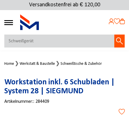
Versandkostenfrei ab € 120,00
Über 25.000 Artikel
4.69
MEIN KONTO
Home
Werkstatt & Baustelle
Schweißtische & Zubehör
Jetzt anmelden
NEU BEI FMOSER?
Workstation inkl. 6 Schubladen |
Jetzt registrieren
System 28 | SIEGMUND
Artikelnummer::
284409