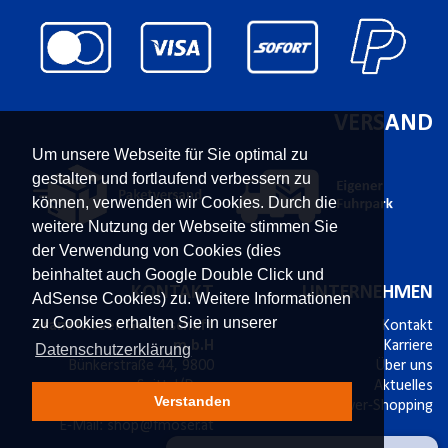
VERSAND
Um unsere Webseite für Sie optimal zu
gestalten und fortlaufend verbessern zu
können, verwenden wir Cookies. Durch die
weitere Nutzung der Webseite stimmen Sie
der Verwendung von Cookies (dies
beinhaltet auch Google Double Click und
KONTAKT
UNTERNEHMEN
AdSense Cookies) zu. Weitere Informationen
zu Cookies erhalten Sie in unserer
Franz Moser Gesellschaft
Kontakt
m.b.H
Karriere
Datenschutzerklärung
Bünkerstraße 44,
9800
Über uns
Spittal/Drau
Aktuelles
Verstanden
Tel.
+43 4762 5401 287
Power-Shopping
E-Mail:
shop@fmoser.at
×
Geschäfts- oder Privatkunde?