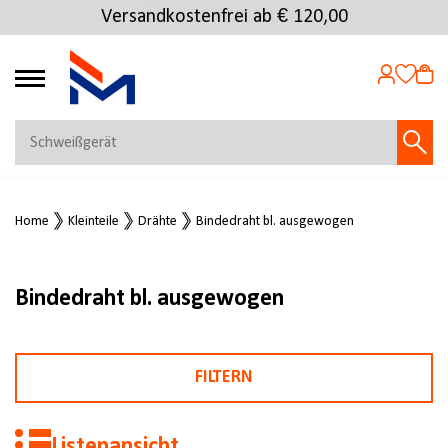
Versandkostenfrei ab € 120,00
4.72
MEIN KONTO
Home
Kleinteile
Drähte
Bindedraht bl. ausgewogen
Jetzt anmelden
NEU BEI FMOSER?
Jetzt registrieren
Bindedraht bl. ausgewogen
FILTERN
Listenansicht